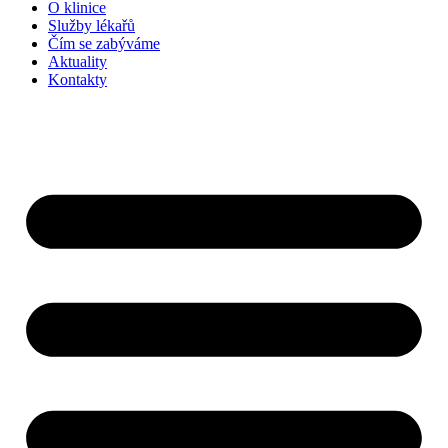
O klinice
Služby lékařů
Čím se zabýváme
Aktuality
Kontakty