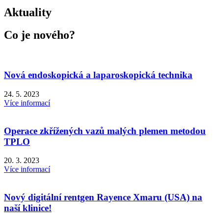
Aktuality
Co je nového?
Nová endoskopická a laparoskopická technika
24. 5. 2023
Více informací
Operace zkřížených vazů malých plemen metodou
TPLO
20. 3. 2023
Více informací
Nový digitální rentgen Rayence Xmaru (USA) na
naší klinice!