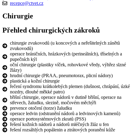
recepce@ctvet.cz
Chirurgie
Přehled chirurgických zákroků
chirurgie zvukovodů (u koncových a neřešitelných zánětů
zvukovodů)
operace bráničních, hrázkových (perineálních), tříselných a
pupečních kýl
oční chirurgie (plastiky víček, rohovkové vředy, výhřez slzné
žlázy)
hrudní chirurgie (PRAA, pneumotorax, plicní nádory)
plastická a kožní chirurgie
řečení syndromu krátkolebých plemen (dušnost, chrápání, úzké
nozdry, dlouhé měkké patro)
břišní chirurgie, operace nádorů v dutině břišní, operace na
střevech, žaludku, slezině, močovém měchýři
prevence otočení (torze) žaludku
operace ledvin (odstranění nádorů a ledvinových kamenů)
operace portosystémových zkratů (PSS)
řešení kožních nádorů a nádorů mléčných žláz u fen
řešení rozsáhlých popálenin a ztrátových poranění kůže