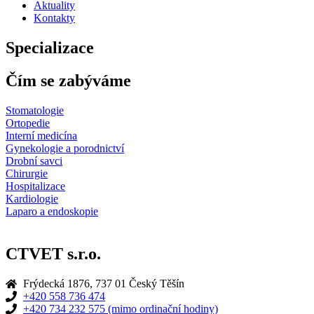
Aktuality
Kontakty
Specializace
Čím se zabýváme
Stomatologie
Ortopedie
Interní medicína
Gynekologie a porodnictví
Drobní savci
Chirurgie
Hospitalizace
Kardiologie
Laparo a endoskopie
CTVET s.r.o.
Frýdecká 1876, 737 01 Český Těšín
+420 558 736 474
+420 734 232 575 (mimo ordinační hodiny)