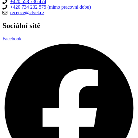
+420 558 736 474
+420 734 232 575 (mimo pracovní dobu)
recepce@ctvet.cz
Sociální sítě
Facebook