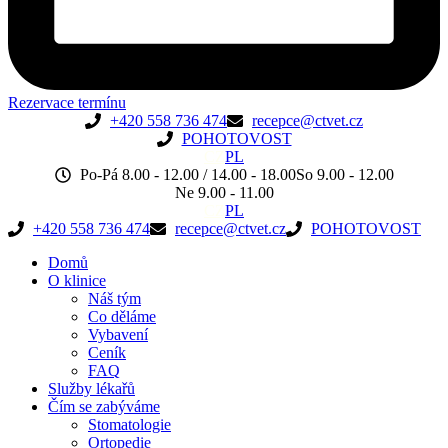
Rezervace termínu
+420 558 736 474
recepce@ctvet.cz
POHOTOVOST
CZ
PL
Po-Pá 8.00 - 12.00 / 14.00 - 18.00
So 9.00 - 12.00
Ne 9.00 - 11.00
CZ
PL
+420 558 736 474
recepce@ctvet.cz
POHOTOVOST
Domů
O klinice
Náš tým
Co děláme
Vybavení
Ceník
FAQ
Služby lékařů
Čím se zabýváme
Stomatologie
Ortopedie