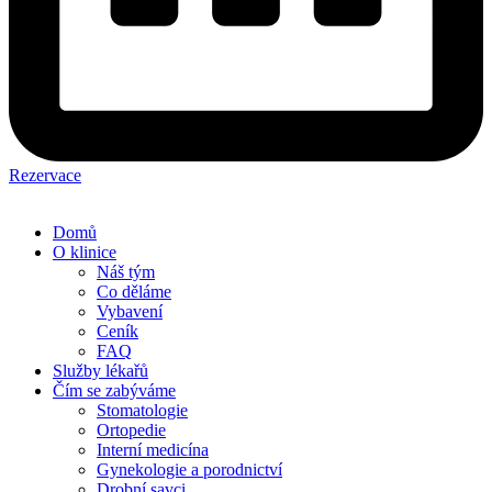
Rezervace
Domů
O klinice
Náš tým
Co děláme
Vybavení
Ceník
FAQ
Služby lékařů
Čím se zabýváme
Stomatologie
Ortopedie
Interní medicína
Gynekologie a porodnictví
Drobní savci