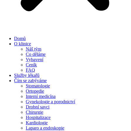
Domů
O klinice
Náš tým
Co děláme
Vybavení
Ceník
FAQ
Služby lékařů
Čím se zabýváme
Stomatologie
Ortopedie
Interní medicína
Gynekologie a porodnictví
Drobní savci
Chirurgie
Hospitalizace
Kardiologie
Laparo a endoskopie